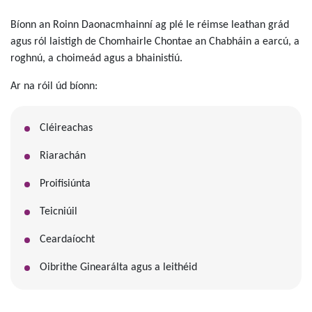
Bíonn an Roinn Daonacmhainní ag plé le réimse leathan grád
agus ról laistigh de Chomhairle Chontae an Chabháin a earcú, a
roghnú, a choimeád agus a bhainistiú.
Ar na róil úd bíonn:
Cléireachas
Riarachán
Proifisiúnta
Teicniúil
Ceardaíocht
Oibrithe Ginearálta agus a leithéid