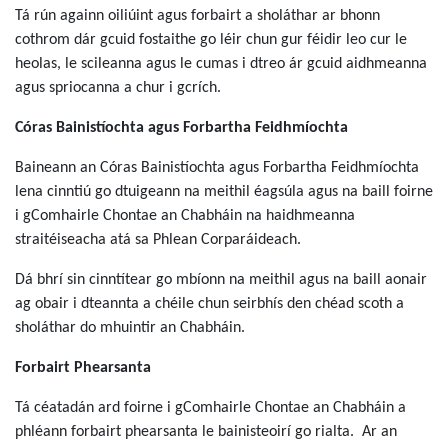
Tá rún againn oiliúint agus forbairt a sholáthar ar bhonn
cothrom dár gcuid fostaithe go léir chun gur féidir leo cur le
heolas, le scileanna agus le cumas i dtreo ár gcuid aidhmeanna
agus spriocanna a chur i gcrích.
Córas Bainistíochta agus Forbartha Feidhmíochta
Baineann an Córas Bainistíochta agus Forbartha Feidhmíochta
lena cinntiú go dtuigeann na meithil éagsúla agus na baill foirne
i gComhairle Chontae an Chabháin na haidhmeanna
straitéiseacha atá sa Phlean Corparáideach.
Dá bhrí sin cinntítear go mbíonn na meithil agus na baill aonair
ag obair i dteannta a chéile chun seirbhís den chéad scoth a
sholáthar do mhuintir an Chabháin.
Forbairt Phearsanta
Tá céatadán ard foirne i gComhairle Chontae an Chabháin a
phléann forbairt phearsanta le bainisteoirí go rialta. Ar an