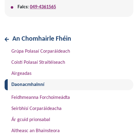
Faics:
049-4361565
An Chomhairle Fhéin
Grúpa Polasaí Corparáideach
Coistí Polasaí Straitéiseach
Airgeadas
(current)
Daonacmhainní
Feidhmeanna Forchoimeádta
Seirbhísí Corparáideacha
Ár gcuid prionsabal
Aitheasc an Bhainsteora