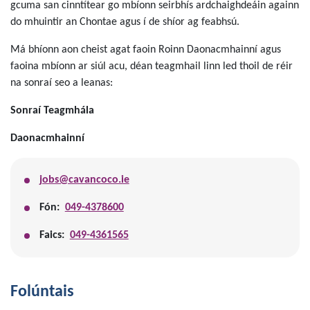
gcuma san cinntítear go mbíonn seirbhís ardchaighdeáin againn
do mhuintir an Chontae agus í de shíor ag feabhsú.
Má bhíonn aon cheist agat faoin Roinn Daonacmhainní agus
faoina mbíonn ar siúl acu, déan teagmhail linn led thoil de réir
na sonraí seo a leanas:
Sonraí Teagmhála
Daonacmhainní
jobs@cavancoco.ie
Fón:
049-4378600
Faics:
049-4361565
Folúntais