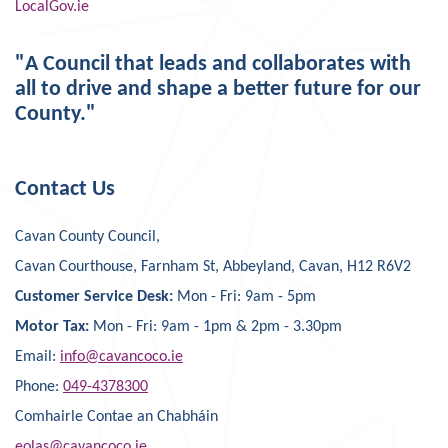
LocalGov.ie
"A Council that leads and collaborates with
all to drive and shape a better future for our
County."
Contact Us
Cavan County Council,
Cavan Courthouse, Farnham St, Abbeyland, Cavan, H12 R6V2
Customer Service Desk:
Mon - Fri: 9am - 5pm
Motor Tax:
Mon - Fri: 9am - 1pm & 2pm - 3.30pm
Email:
info@cavancoco.ie
Phone:
049-4378300
Comhairle Contae an Chabháin
eolas@cavancoco.ie