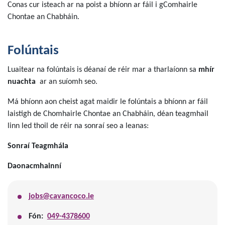
Conas cur isteach ar na poist a bhíonn ar fáil i gComhairle
Chontae an Chabháin.
Folúntais
Luaitear na folúntais is déanaí de réir mar a tharlaíonn sa
mhír
nuachta
ar an suíomh seo.
Má bhíonn aon cheist agat maidir le folúntais a bhíonn ar fáil
laistigh de Chomhairle Chontae an Chabháin, déan teagmhail
linn led thoil de réir na sonraí seo a leanas:
Sonraí Teagmhála
Daonacmhainní
jobs@cavancoco.ie
Fón:
049-4378600